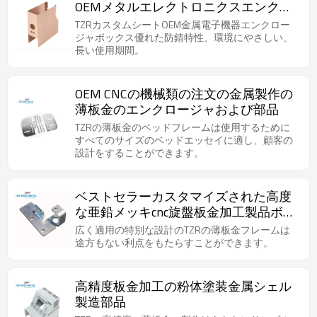
OEMメタルエレクトロニクスエンクロ
ージャボックス
TZRカスタムシートOEM金属電子機器エンクロー
ジャボックス優れた防錆特性、環境にやさしい、
長い使用期間。
OEM CNCの機械類の注文の金属製作の
薄板金のエンクロージャおよび部品
TZRの薄板金のベッドフレームは使用するために
すべてのサイズのベッドエッセイに適し、顧客の
設計をすることができます。
ベストセラーカスタマイズされた高度
な亜鉛メッキcnc旋盤板金加工製品ボッ
クスエンクロージャ
広く適用の特別な設計のTZRの薄板金フレームは
途方もない利点をもたらすことができます。
高精度板金加工の粉体塗装金属シェル
製造部品