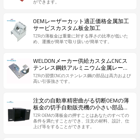
ができます。
OEMレーザーカット適正価格金属加工
サービスカスタム板金加工
TZRの薄板金は重量に対する厚さの比率が低いた
め、運搬が簡単で取り扱いが簡単です。
WELDONメーカー供給カスタムCNCス
テンレス鋼鉄アルミニウム金属レーザ
ー切断サービス金属板製作
TZRの習慣CNCのステンレス鋼の部品は高力および
高い引張強さです。
注文の自動車精密曲がる切断OEMの薄
板金の切手自動販売機の小さい部品の
エンクロージャ
TZR OEMの薄板金の押すことはあなたのすべての
条件を満たすことができ、注文の材料、設計、仕
上げ等をすることができます。