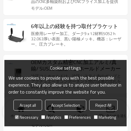
品のCNC多軸旋削およびCNCフライス加工を提供
モデル:OEM
6年以上の経験を持つ取付ブラケット
医療用レーザー加工、ダーク9 x 12材料5052 h
32.063厚い表面、黒い陽極メッキ。機器：レーザ
ー、圧力ブレーキ。
OEMカスタム精密CNC加工アルミ/真
Cookie settings
鍮/ SUS304油圧マニホールドメーカー
油圧マニホールドは、油圧システム内のポンプと
We use cookies to provide you with the best possible
アクチュエータコンポーネント間の流体の流れを
experience. They also allow us to analyze user behavior in
調整するマニホールドです。
order to constantly improve the website for you.
ヨーロッパ式ベッドコネクタ金属ベッ
Accept all
Accept Selection
Reject All
ドフレームブラケットベッドフック
ホームページ
探す
カテゴリ
お問い合わせを送信
Necessary
Analytics
Preferences
Marketing
家具に最適、安定して安全。
モデル:OEM