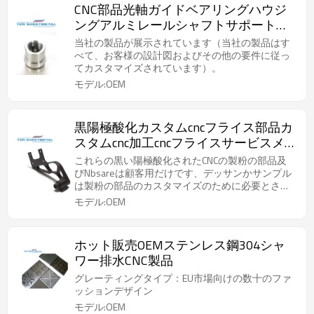
CNC部品光軸ガイドベアリングハウジ
ングアルミレールシャフトサポートネ
ジセット
当社の製品が展示されています（当社の製品はす
べて、お客様の設計図およびその他の要件に従っ
てカスタマイズされています）。
モデル:OEM
黒陽極酸化カスタムcncフライス部品カ
スタムcnc加工cncフライスサービスメ
ーカー
これらの黒い陽極酸化されたCNCの製粉の部品及
びNbsareは顧客用だけです、デッサンかサンプル
は製粉の部品のカスタマイズのために必要とされ
ます
モデル:OEM
ホット販売OEMステンレス鋼304シャ
ワー排水CNC製品
グレーティングタイプ：EU市場向けの数十のファ
ッションデザイン
モデル:OEM