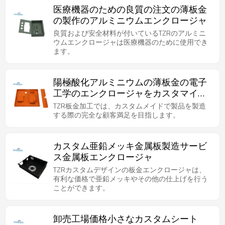
医療機器のための良質の注文の薄板金
の製作のアルミニウムエンクロージャ
良質および安全材料が付いているTZRのアルミニ
ウムエンクロージャは医療機器のために使用でき
ます。
陽極酸化アルミニウムの薄板金の電子
工学のエンクロージャをカスタマイズ
するOEM
TZR板金加工では、カスタムメイドで製品を製造
する際の完全な顧客満足を目指します。
カスタム亜鉛メッキ金属板製造サービ
ス金属板エンクロージャ
TZRカスタムデザインの板金エンクロージャは、
有利な価格で亜鉛メッキやその他の仕上げを行う
ことができます。
卸売工場価格小さなカスタムシート