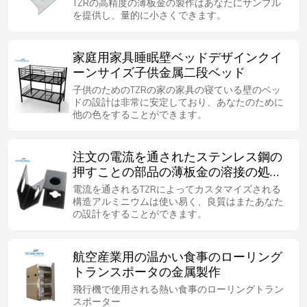
TZRの高精度の薄板金の製作はあなたにサンプル
を提供し、量的に小さくできます。
家庭用家具睡眠壁ベッドデザインクイ
ーンサイズ子供金属二段ベッド
子供のためのTZRの家の家具の寝ている壁のベッ
ドの設計は非常に安定しており、あなたのために
他の色をすることができます。
注文の電流を通されたステンレス鋼の
押すことの部品の薄板金の溶接の処理
および製造
電流を通されるTZRによってカスタマイズされる
構造アルミニウムは使い易く、良質はまたあなた
の設計をすることができます。
航空産業用の温かい食事のローリング
トランスポータの金属製作
飛行機で使用される熱い食事のローリングトラン
スポーター