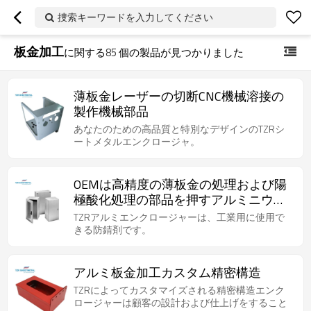
捜索キーワードを入力してください
板金加工
に関する
85
個の製品が見つかりました
薄板金レーザーの切断CNC機械溶接の
製作機械部品
あなたのための高品質と特別なデザインのTZRシ
ートメタルエンクロージャ。
OEMは高精度の薄板金の処理および陽
極酸化処理の部品を押すアルミニウム
をカスタマイズしました
TZRアルミエンクロージャーは、工業用に使用で
きる防錆剤です。
アルミ板金加工カスタム精密構造
TZRによってカスタマイズされる精密構造エンク
ロージャーは顧客の設計および仕上げをすること