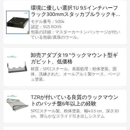
環境に優しい選択1U 9.5インチハーフ
ラック300mmスタッカブルラックキャ
ビネット
モデル番号：S004
認定：SGS ROHS
包装の詳細：マスターカートンパッケージが付い
ている泡袋/真珠のウール。
卸売アダプタ19 "ラックマウント型ギ
ガビット、低価格
材質：SPCCスチール。表面処理：粉体塗装。固
体、洗練された、オールアルミ製ケース、ベージ
ュ塗装。
TZRが付いている良質のラックマウン
トのパッチ盤6年以上の経験
SPCCスチール製、粉体塗装、幅43.5 cm、深さ30
cm、滑らかなスライド引き出しシステム