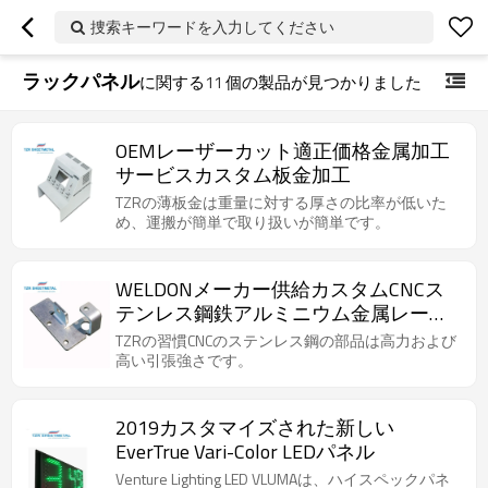
捜索キーワードを入力してください
ラックパネル
に関する
11
個の製品が見つかりました
OEMレーザーカット適正価格金属加工
サービスカスタム板金加工
TZRの薄板金は重量に対する厚さの比率が低いた
め、運搬が簡単で取り扱いが簡単です。
WELDONメーカー供給カスタムCNCス
テンレス鋼鉄アルミニウム金属レーザ
ー切断サービス金属板製作
TZRの習慣CNCのステンレス鋼の部品は高力および
高い引張強さです。
2019カスタマイズされた新しい
EverTrue Vari-Color LEDパネル
Venture Lighting LED VLUMAは、ハイスペックパネ